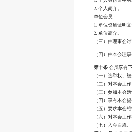
1.
个人身份证明材
2.
个人简介。
单位会员：
1.
单位资质证明文
2.
单位简介
。
（
三
）由理事会讨
（
四
）由本会理事
第十条
会员享有
（一）选举权、被
（二）对本会工作
（三）参加本会活
（四）享有本
会
提
（五）要求本
会
维
（六）对本
会
工作
（
七
）入会自愿、