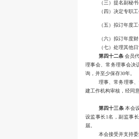
（
三
）提名副秘书
（
四
）决定专职工
（
五
）拟订年度工
（
六
）拟订年度财
（
七
）处理其他日
第四十二条
会员
理事会、常务理事会决
询，并至少保存
30
年。
理事、常务理事、
建工作机构审核，经同
第四十三条
本会
设监事长
1
名，副监事
届。
本会接受并支持委