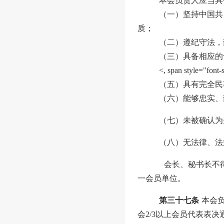
本会负责人应当具
（一）坚持中国共
质；
（二）遵纪守法，
（三）具备相应的
<, span styl
（五）具有完全民
（六）能够
忠实、
（
七
）
未被确认为
（
八
）
无法律、法
会
长、秘书长不
一会员单位。
第三十七条
本会
会
2/3
以上
会员代表
表决