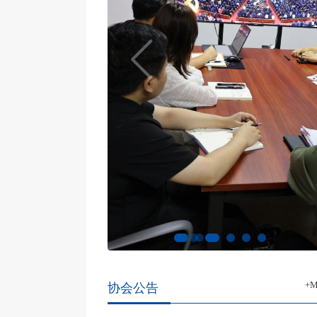
大会在合肥隆重召开
2026年6月26日，安徽省健康
服务业协会消化内镜健康分
会成立大会在合肥隆重举
行。来自全省各级医疗机构
的消化内科、消化内镜及内
镜护理相关领域的专家、学
者和委员候选人齐聚一堂，
共同见证这一全省性消化内
镜健康医疗产学研平台的正
式启航。
+
协会公告