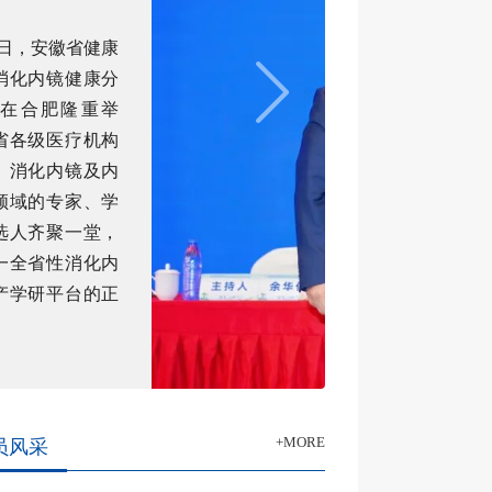
会换届选举大
顺利召开
2026年6月7日
服务业协会烧伤
修复分会第一届
会在合肥隆重召
服务业协会副会
科大学第一附属
组织员刘全礼；
长于澍民、余鑫
部主任孟楠等出
会由协会副会长
华伍主持。
+MORE
员风采