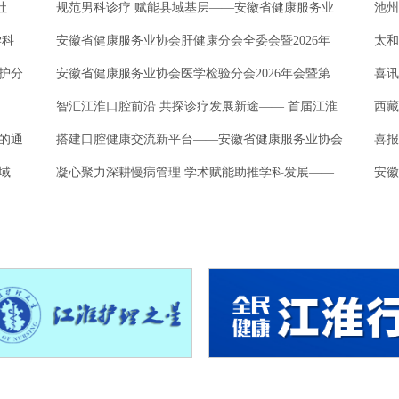
社
规范男科诊疗 赋能县域基层——安徽省健康服务业
池州
学科
协
安徽省健康服务业协会肝健康分会全委会暨2026年
精
太和
护分
安徽省健康服务业协会医学检验分会2026年会暨第
喜讯
智汇江淮口腔前沿 共探诊疗发展新途—— 首届江淮
式
西藏
的通
搭建口腔健康交流新平台——安徽省健康服务业协会
市
喜报
域
口
凝心聚力深耕慢病管理 学术赋能助推学科发展——
代
安徽
安