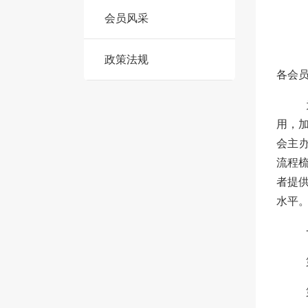
会员风采
政策法规
各会
用，
会主
流程
者提
水平。