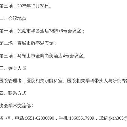
第三场：
2025年12月28日。
二、会议地点
第一场：芜湖市华邑酒店
7楼5+6号会议室；
第二场：宣城市敬亭湖宾馆；
第三场：马鞍山市金鹰尚美酒店
4号会议室。
三、参会人员
医院管理者、医院相关职能科室、医院相关学科带头人与研究专
四、联系方式
协会学术交流部
∶
孟
楠，电话
∶
0551-62836090，
手机
∶1360551
7909，邮箱∶
jkah365