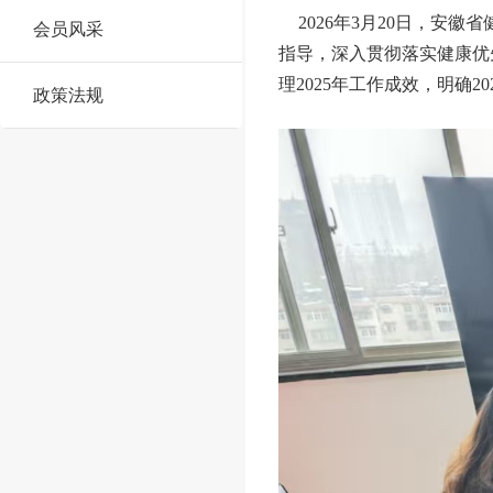
2026
年
3
月
20
日
，安徽省
会员风采
指导，深入贯彻落实健康优
理
2025
年工作成效，明确
20
政策法规