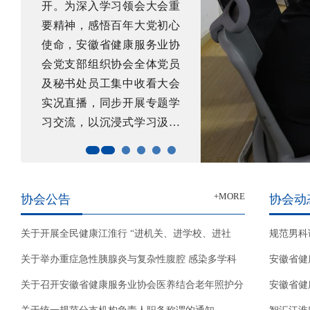
开。为深入学习领会大会重
要精神，感悟百年大党初心
使命，安徽省健康服务业协
会党支部组织协会全体党员
及秘书处员工集中收看大会
实况直播，同步开展专题学
习交流，以沉浸式学习汲取
奋进力量。
+MORE
协会公告
协会动
关于开展全民健康江淮行 “进机关、进学校、进社
规范男科
关于举办重症急性胰腺炎与复杂性腹腔 感染多学科
协
安徽省健
关于召开安徽省健康服务业协会医养结合老年照护分
安徽省健